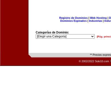
Registro de Dominios
|
Web Hosting
|
D
Dominios Expirados
|
Industrias
|
Indu
Categorías de Dominio:
[Pág. princi
** Precios expre
© 2002/2022 Solo10.com