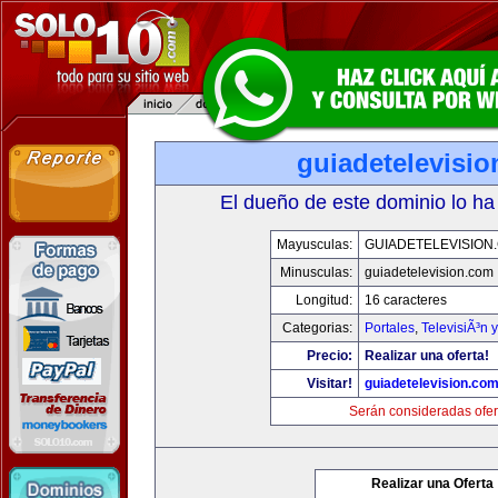
guiadetelevisi
El dueño de este dominio lo ha
Mayusculas:
GUIADETELEVISION
Minusculas:
guiadetelevision.com
Longitud:
16 caracteres
Categorias:
Portales
,
TelevisiÃ³n 
Precio:
Realizar una oferta!
Visitar!
guiadetelevision.co
Serán consideradas ofer
Realizar una Oferta