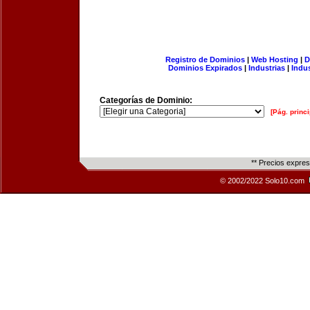
Registro de Dominios
|
Web Hosting
|
D
Dominios Expirados
|
Industrias
|
Indu
Categorías de Dominio:
[Pág. princi
** Precios expre
© 2002/2022 Solo10.com