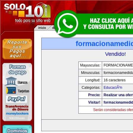
formacionamedi
Vendido!
Mayusculas:
FORMACIONAME
Minusculas:
formacionamedid
Longitud:
16 caracteres
Categorias:
EducaciÃ³n
Precio:
Realizar una ofer
Visitar!
formacionamedi
Serán consideradas ofer