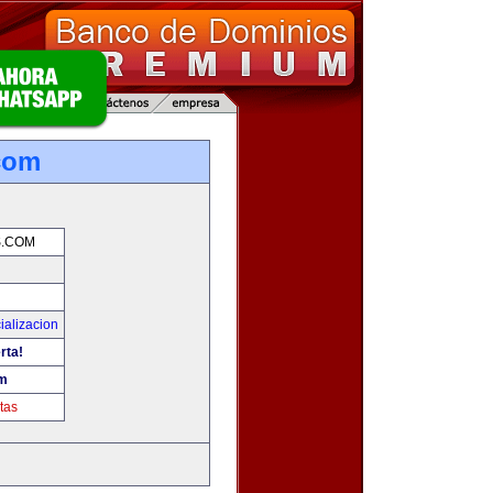
.com
S.COM
ializacion
rta!
om
tas