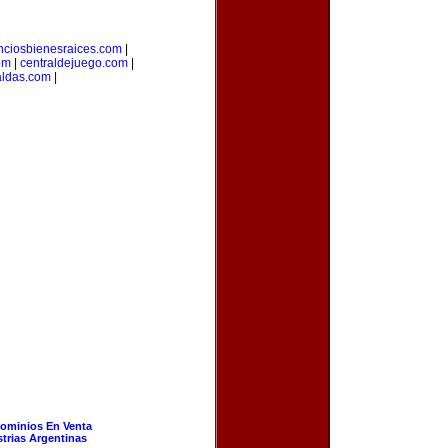
nciosbienesraices.com
|
om
|
centraldejuego.com
|
aldas.com
|
ominios En Venta
strias Argentinas