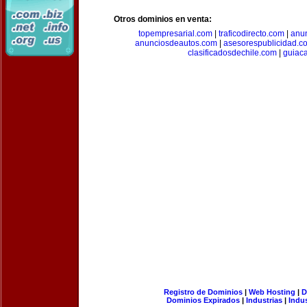
Otros dominios en venta:
topempresarial.com
|
traficodirecto.com
|
anu
anunciosdeautos.com
|
asesorespublicidad.c
clasificadosdechile.com
|
guiac
Registro de Dominios
|
Web Hosting
|
D
Dominios Expirados
|
Industrias
|
Indu