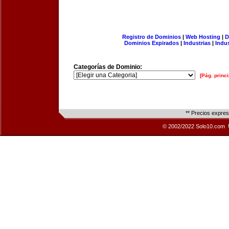
Registro de Dominios
|
Web Hosting
|
D
Dominios Expirados
|
Industrias
|
Indu
Categorías de Dominio:
[Pág. princi
** Precios expre
© 2002/2022 Solo10.com