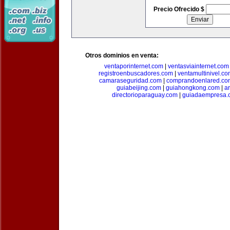
Precio Ofrecido $
Otros dominios en venta:
ventaporinternet.com
|
ventasviainternet.com
registroenbuscadores.com
|
ventamultinivel.c
camaraseguridad.com
|
comprandoenlared.co
guiabeijing.com
|
guiahongkong.com
|
a
directorioparaguay.com
|
guiadaempresa.