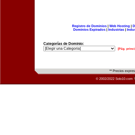
Registro de Dominios
|
Web Hosting
|
D
Dominios Expirados
|
Industrias
|
Indu
Categorías de Dominio:
[Pág. princi
** Precios expre
© 2002/2022 Solo10.com