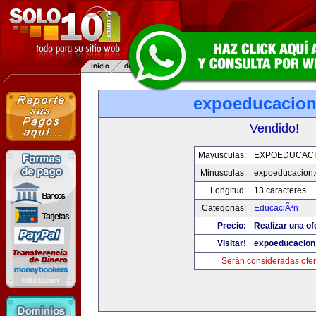
expoeducacio
Vendido!
Mayusculas:
EXPOEDUCAC
Minusculas:
expoeducacion
Longitud:
13 caracteres
Categorias:
EducaciÃ³n
Precio:
Realizar una of
Visitar!
expoeducacion
Serán consideradas ofer