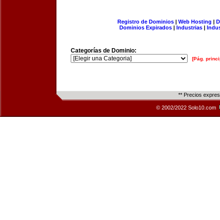
Registro de Dominios
|
Web Hosting
|
D
Dominios Expirados
|
Industrias
|
Indu
Categorías de Dominio:
[Pág. princi
** Precios expre
© 2002/2022 Solo10.com