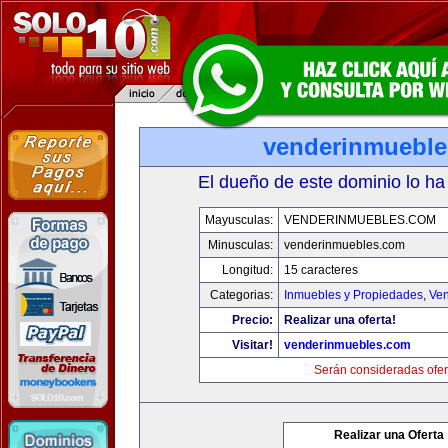
venderinmuebl
El dueño de este dominio lo ha
Mayusculas:
VENDERINMUEBLES.COM
Minusculas:
venderinmuebles.com
Longitud:
15 caracteres
Categorias:
Inmuebles y Propiedades
,
Ven
Precio:
Realizar una oferta!
Visitar!
venderinmuebles.com
Serán consideradas ofer
Realizar una Oferta