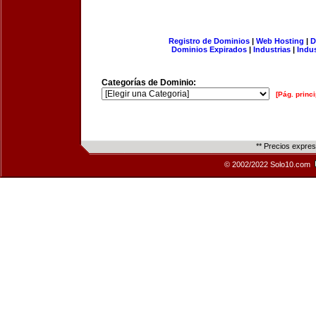
Registro de Dominios
|
Web Hosting
|
D
Dominios Expirados
|
Industrias
|
Indu
Categorías de Dominio:
[Pág. princi
** Precios expre
© 2002/2022 Solo10.com