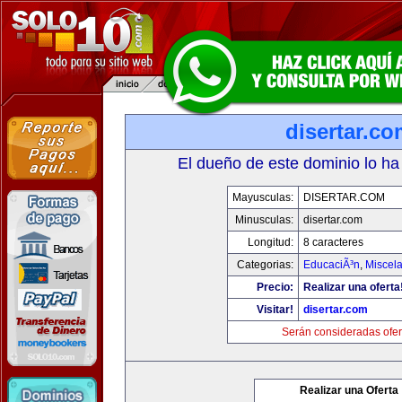
disertar.c
El dueño de este dominio lo ha
Mayusculas:
DISERTAR.COM
Minusculas:
disertar.com
Longitud:
8 caracteres
Categorias:
EducaciÃ³n
,
Miscela
Precio:
Realizar una oferta
Visitar!
disertar.com
Serán consideradas ofer
Realizar una Oferta