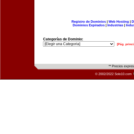
Registro de Dominios
|
Web Hosting
|
D
Dominios Expirados
|
Industrias
|
Indu
Categorías de Dominio:
[Pág. princi
** Precios expre
© 2002/2022 Solo10.com