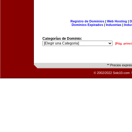
Registro de Dominios
|
Web Hosting
|
D
Dominios Expirados
|
Industrias
|
Indu
Categorías de Dominio:
[Pág. princi
** Precios expre
© 2002/2022 Solo10.com